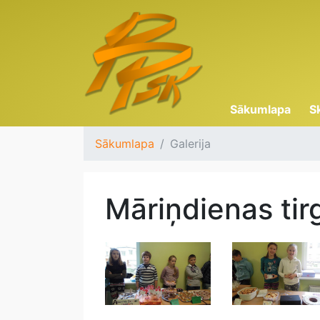
Sākumlapa
S
Sākumlapa
Galerija
Māriņdienas tir