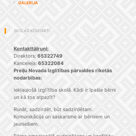
GALERIJA
SKOLAS KONTAKTI
Kontakttālruņi:
Direktors:
65322749
Kanceleja:
65322084
Preiļu Novada Izglītības pārvaldes rīkotās
nodarbības:
Iekļaujošā izglītība skolā. Kādi ir īpašie bērni
un kā tos atpazīt?
Runāt, sadzirdēt, būt sadzirdētam.
Komunikācija un saskarsme ar bērniem un
jauniešiem.