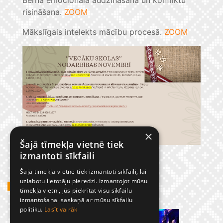
Bērna emocionālā audzināšana un konfliktu
risināšana.
ZOOM
Mākslīgais intelekts mācību procesā.
ZOOM
×
Šajā tīmekļa vietnē tiek
izmantoti sīkfaili
Šajā tīmekļa vietnē tiek izmantoti sīkfaili, lai
uzlabotu lietotāju pieredzi. Izmantojot mūsu
GADĪJUMBILDES
tīmekļa vietni, jūs piekrītat visu sīkfailu
izmantošanai saskaņā ar mūsu sīkfailu
politiku.
Lasīt vairāk