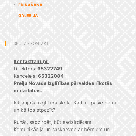
ĒDINĀŠANA
GALERIJA
SKOLAS KONTAKTI
Kontakttālruņi:
Direktors:
65322749
Kanceleja:
65322084
Preiļu Novada Izglītības pārvaldes rīkotās
nodarbības:
Iekļaujošā izglītība skolā. Kādi ir īpašie bērni
un kā tos atpazīt?
Runāt, sadzirdēt, būt sadzirdētam.
Komunikācija un saskarsme ar bērniem un