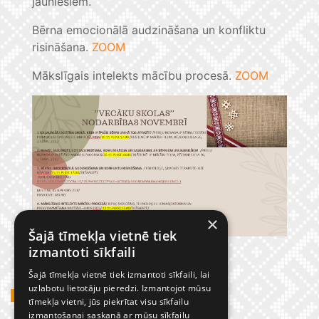
jauniešiem.
Bērna emocionālā audzināšana un konfliktu
risināšana.
ZOOM
Mākslīgais intelekts mācību procesā.
ZOOM
×
Šajā tīmekļa vietnē tiek
izmantoti sīkfaili
Šajā tīmekļa vietnē tiek izmantoti sīkfaili, lai
uzlabotu lietotāju pieredzi. Izmantojot mūsu
GADĪJUMBILDES
tīmekļa vietni, jūs piekrītat visu sīkfailu
izmantošanai saskaņā ar mūsu sīkfailu