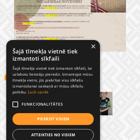
×
Šajā tīmekļa vietnē tiek
izmantoti sīkfaili
Šajā tīmekļa vietnē tiek izmantoti sīkfaili, lai
uzlabotu lietotāju pieredzi. Izmantojot mūsu
GADĪJUMBILDES
tīmekļa vietni, jūs piekrītat visu sīkfailu
izmantošanai saskaņā ar mūsu sīkfailu
politiku.
Lasīt vairāk
FUNKCIONALITĀTES
PIEKRIST VISIEM
ATTEIKTIES NO VISIEM