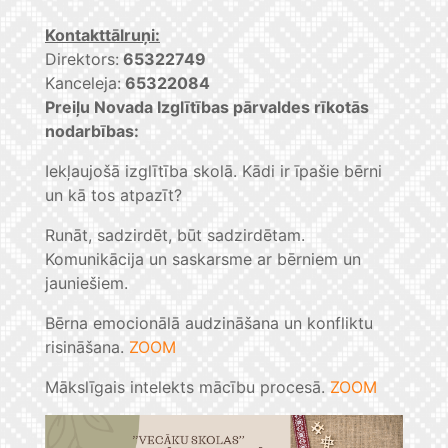
Kontakttālruņi:
Direktors:
65322749
Kanceleja:
65322084
Preiļu Novada Izglītības pārvaldes rīkotās
nodarbības:
Iekļaujošā izglītība skolā. Kādi ir īpašie bērni
un kā tos atpazīt?
Runāt, sadzirdēt, būt sadzirdētam.
Komunikācija un saskarsme ar bērniem un
jauniešiem.
Bērna emocionālā audzināšana un konfliktu
risināšana.
ZOOM
Mākslīgais intelekts mācību procesā.
ZOOM