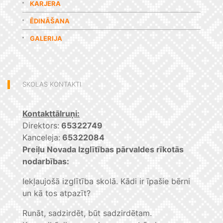
KARJERA
ĒDINĀŠANA
GALERIJA
SKOLAS KONTAKTI
Kontakttālruņi:
Direktors:
65322749
Kanceleja:
65322084
Preiļu Novada Izglītības pārvaldes rīkotās
nodarbības:
Iekļaujošā izglītība skolā. Kādi ir īpašie bērni
un kā tos atpazīt?
Runāt, sadzirdēt, būt sadzirdētam.