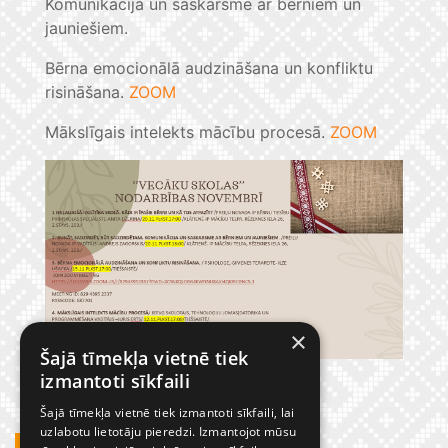
Komunikācija un saskarsme ar bērniem un
jauniešiem.
Bērna emocionālā audzināšana un konfliktu
risināšana.
ZOOM
Mākslīgais intelekts mācību procesā.
ZOOM
×
Šajā tīmekļa vietnē tiek
izmantoti sīkfaili
Šajā tīmekļa vietnē tiek izmantoti sīkfaili, lai
uzlabotu lietotāju pieredzi. Izmantojot mūsu
GADĪJUMBILDES