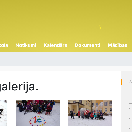
kola
Notikumi
Kalendārs
Dokumenti
Mācības
lerija.
A