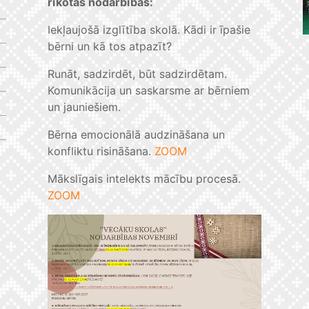
rīkotās nodarbības:
Iekļaujošā izglītība skolā. Kādi ir īpašie
bērni un kā tos atpazīt?
Runāt, sadzirdēt, būt sadzirdētam.
Komunikācija un saskarsme ar bērniem
un jauniešiem.
Bērna emocionālā audzināšana un
konfliktu risināšana.
ZOOM
Mākslīgais intelekts mācību procesā.
ZOOM