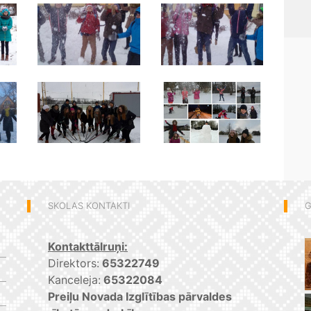
SKOLAS KONTAKTI
G
Kontakttālruņi:
Direktors:
65322749
Kanceleja:
65322084
Preiļu Novada Izglītības pārvaldes