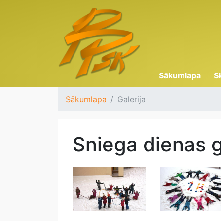
Sākumlapa
S
Sākumlapa
Galerija
Sniega dienas ga