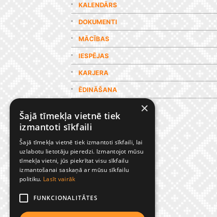
KALENDĀRS
DOKUMENTI
MĀCĪBAS
IESPĒJAS
KARJERA
ĒDINĀŠANA
×
GALERIJA
Šajā tīmekļa vietnē tiek
izmantoti sīkfaili
Šajā tīmekļa vietnē tiek izmantoti sīkfaili, lai
uzlabotu lietotāju pieredzi. Izmantojot mūsu
tīmekļa vietni, jūs piekrītat visu sīkfailu
izmantošanai saskaņā ar mūsu sīkfailu
politiku.
Lasīt vairāk
FUNKCIONALITĀTES