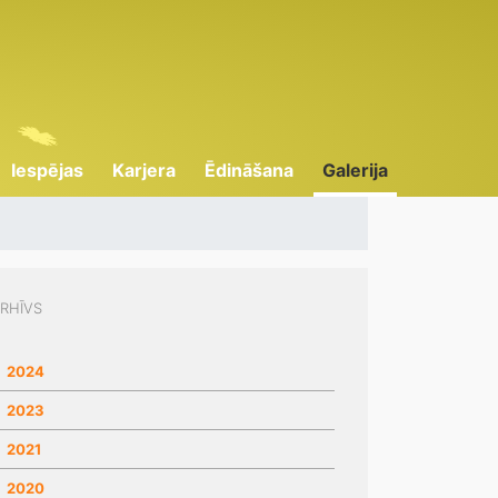
Iespējas
Karjera
Ēdināšana
Galerija
RHĪVS
2024
2023
2021
2020