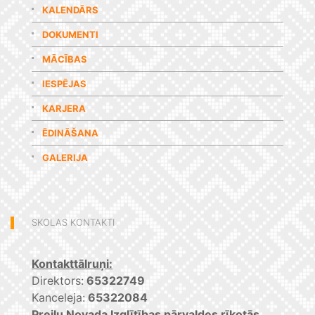
KALENDĀRS
DOKUMENTI
MĀCĪBAS
IESPĒJAS
KARJERA
ĒDINĀŠANA
GALERIJA
SKOLAS KONTAKTI
Kontakttālruņi:
Direktors:
65322749
Kanceleja:
65322084
Preiļu Novada Izglītības pārvaldes rīkotās