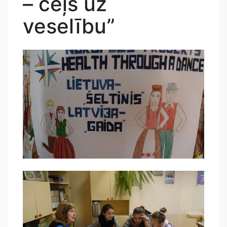
– ceļš uz
veselību”