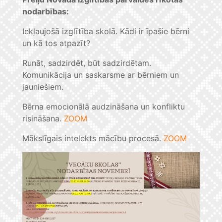
nodarbības:
Iekļaujošā izglītība skolā. Kādi ir īpašie bērni
un kā tos atpazīt?
Runāt, sadzirdēt, būt sadzirdētam.
Komunikācija un saskarsme ar bērniem un
jauniešiem.
Bērna emocionālā audzināšana un konfliktu
risināšana.
ZOOM
Mākslīgais intelekts mācību procesā.
ZOOM