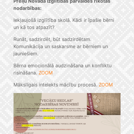
Preiļu Novada Izglītības pārvaldes rīkotās
nodarbības:
Iekļaujošā izglītība skolā. Kādi ir īpašie bērni
un kā tos atpazīt?
Runāt, sadzirdēt, būt sadzirdētam.
Komunikācija un saskarsme ar bērniem un
jauniešiem.
Bērna emocionālā audzināšana un konfliktu
risināšana.
ZOOM
Mākslīgais intelekts mācību procesā.
ZOOM