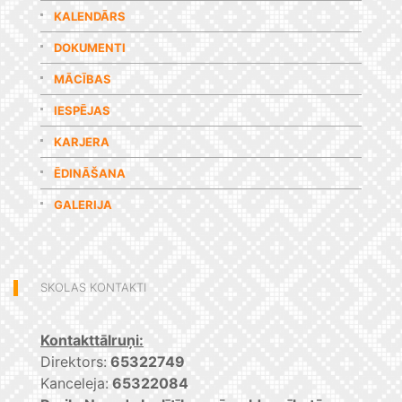
KALENDĀRS
DOKUMENTI
MĀCĪBAS
IESPĒJAS
KARJERA
ĒDINĀŠANA
GALERIJA
SKOLAS KONTAKTI
Kontakttālruņi:
Direktors:
65322749
Kanceleja:
65322084