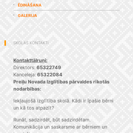
ĒDINĀŠANA
GALERIJA
SKOLAS KONTAKTI
Kontakttālruņi:
Direktors:
65322749
Kanceleja:
65322084
Preiļu Novada Izglītības pārvaldes rīkotās
nodarbības:
Iekļaujošā izglītība skolā. Kādi ir īpašie bērni
un kā tos atpazīt?
Runāt, sadzirdēt, būt sadzirdētam.
Komunikācija un saskarsme ar bērniem un