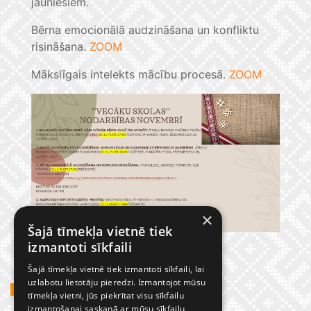
jauniešiem.
Bērna emocionālā audzināšana un konfliktu
risināšana.
ZOOM
Mākslīgais intelekts mācību procesā.
ZOOM
×
Šajā tīmekļa vietnē tiek
izmantoti sīkfaili
Šajā tīmekļa vietnē tiek izmantoti sīkfaili, lai
uzlabotu lietotāju pieredzi. Izmantojot mūsu
GADĪJUMBILDES
tīmekļa vietni, jūs piekrītat visu sīkfailu
izmantošanai saskaņā ar mūsu sīkfailu