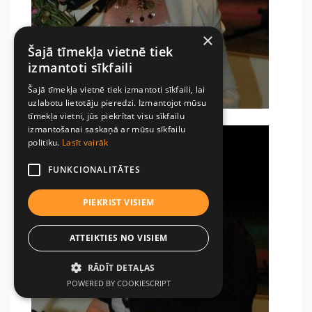
×
Šajā tīmekļa vietnē tiek
izmantoti sīkfaili
Šajā tīmekļa vietnē tiek izmantoti sīkfaili, lai
uzlabotu lietotāju pieredzi. Izmantojot mūsu
tīmekļa vietni, jūs piekrītat visu sīkfailu
izmantošanai saskaņā ar mūsu sīkfailu
politiku.
Lasīt vairāk
FUNKCIONALITĀTES
PIEKRIST VISIEM
ATTEIKTIES NO VISIEM
RĀDĪT DETAĻAS
POWERED BY COOKIESCRIPT