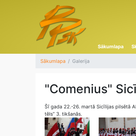
Sākumlapa
S
Sākumlapa
Galerija
"Comenius" Sicī
Šī gada 22.-26. martā Sicīlijas pilsētā
tēls” 3. tikšanās.