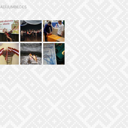
ADĪJUMBILDES