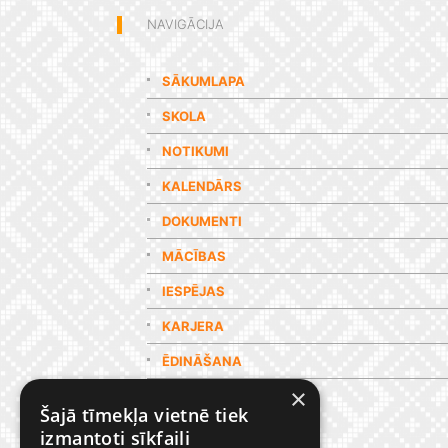
NAVIGĀCIJA
SĀKUMLAPA
SKOLA
NOTIKUMI
KALENDĀRS
DOKUMENTI
MĀCĪBAS
IESPĒJAS
KARJERA
ĒDINĀŠANA
×
GALERIJA
Šajā tīmekļa vietnē tiek
izmantoti sīkfaili