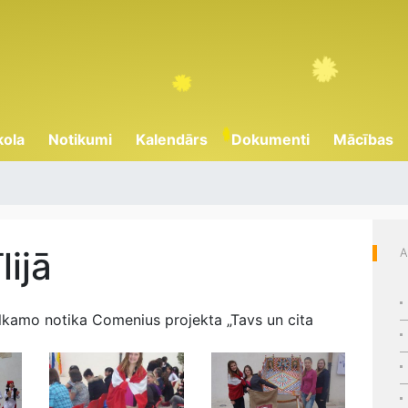
kola
Notikumi
Kalendārs
Dokumenti
Mācības
lijā
A
 Alkamo notika Comenius projekta „Tavs un cita